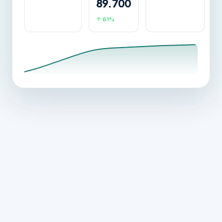
89.700
↑ 61%