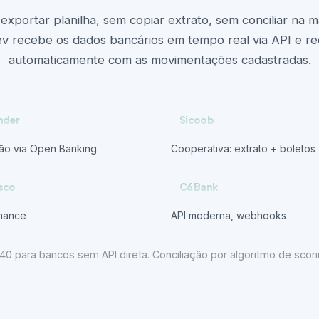
exportar planilha, sem copiar extrato, sem conciliar na m
v recebe os dados bancários em tempo real via API e rec
automaticamente com as movimentações cadastradas.
nder
Sicoob
ção via Open Banking
Cooperativa: extrato + boletos
sco
C6 Bank
nance
API moderna, webhooks
para bancos sem API direta. Conciliação por algoritmo de scorin