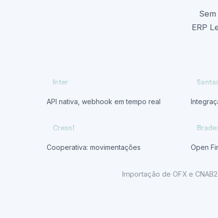
Sem 
ERP Le
Inter
Santa
API nativa, webhook em tempo real
Integra
Cresol
Brade
Cooperativa: movimentações
Open Fi
Importação de OFX e CNAB240 