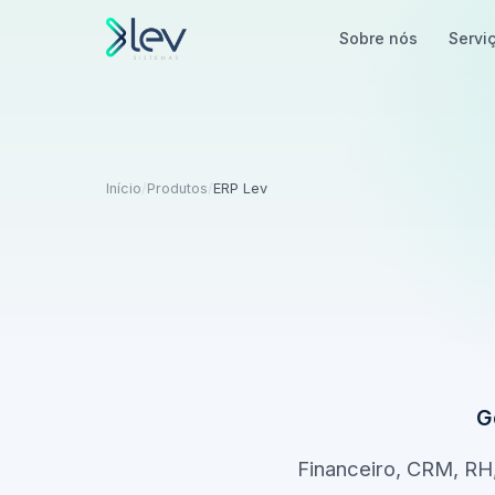
Sobre nós
Servi
Início
/
Produtos
/
ERP Lev
G
Financeiro, CRM, RH,