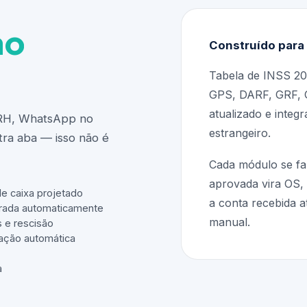
ao
Construído para 
Tabela de INSS 20
GPS, DARF, GRF, 
atualizado e integ
a RH, WhatsApp no
estrangeiro.
tra aba — isso não é
Cada módulo se fa
aprovada vira OS,
de caixa projetado
a conta recebida a
rada automaticamente
manual.
 e rescisão
iação automática
a