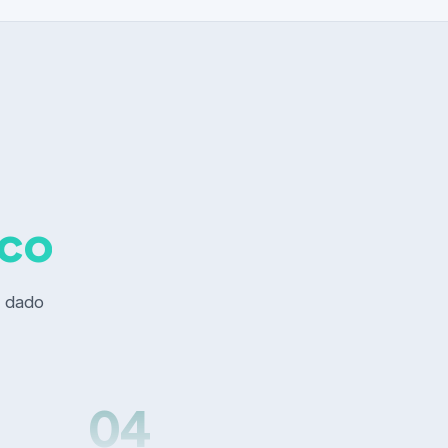
ico
m dado
04