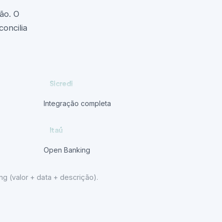
ão. O
oncilia
Sicredi
Integração completa
Itaú
Open Banking
g (valor + data + descrição).