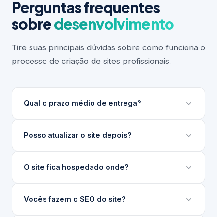
Perguntas frequentes
sobre
desenvolvimento
Tire suas principais dúvidas sobre como funciona o
processo de criação de sites profissionais.
Qual o prazo médio de entrega?
Depende do escopo do projeto. Sites institucionais
Posso atualizar o site depois?
levam entre 3 e 6 semanas. Projetos maiores ou
com integrações complexas podem levar mais.
Sim. Desenvolvemos um painel de gerenciamento
O site fica hospedado onde?
Sempre apresentamos um cronograma detalhado
de conteúdo (nosso GG) para que sua equipe
antes de iniciar.
atualize textos, imagens e produtos sem precisar
Indicamos e configuramos a hospedagem ideal para
Vocês fazem o SEO do site?
de técnico.
o seu projeto, seja em servidores nacionais ou